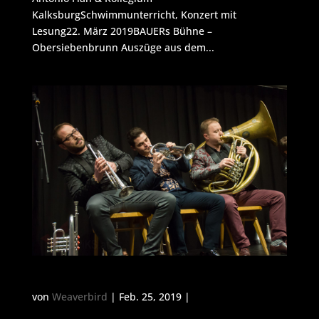
KalksburgSchwimmunterricht, Konzert mit
Lesung22. März 2019BAUERs Bühne –
Obersiebenbrunn Auszüge aus dem...
Da Blechhauf ’n auf BAUERs Bühne
von
Weaverbird
| Feb. 25, 2019 |